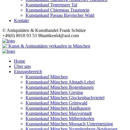
Kunstankauf Tegernseer Tal
Kunstankauf Chiemgau Traunstein
Kunstankauf Passau Bayrischer Wald
Kontakt
© Antiquitäten & Kunsthandel Frank Schütze
+49(0) 8918 93 53 98
antikes64@aol.com
Home
Über uns
Einzugsbereich
Kunstankauf München
Kunstankauf München Altstadt-Lehel
Kunstankauf München Bogenhausen
Kunstankauf München Giesing
Kunstankauf München Glockenbachviertel
Kunstankauf München Grünwald
Kunstankauf München Haidhausen
Kunstankauf München Maxvorstadt
Kunstankauf München Milbertshofen
Kunstankauf München Moosach Untermenzing
Kunstankauf München Nymphenburg-Neuhausen