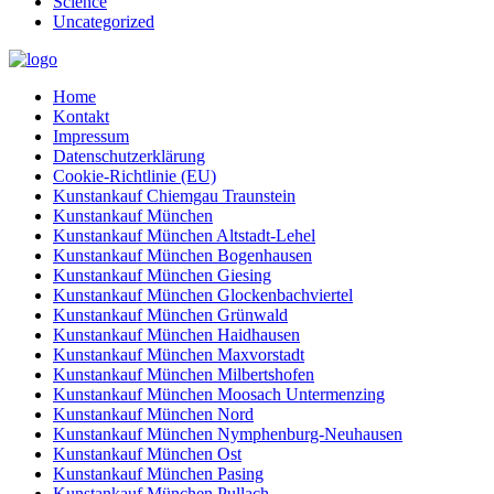
Science
Uncategorized
Home
Kontakt
Impressum
Datenschutzerklärung
Cookie-Richtlinie (EU)
Kunstankauf Chiemgau Traunstein
Kunstankauf München
Kunstankauf München Altstadt-Lehel
Kunstankauf München Bogenhausen
Kunstankauf München Giesing
Kunstankauf München Glockenbachviertel
Kunstankauf München Grünwald
Kunstankauf München Haidhausen
Kunstankauf München Maxvorstadt
Kunstankauf München Milbertshofen
Kunstankauf München Moosach Untermenzing
Kunstankauf München Nord
Kunstankauf München Nymphenburg-Neuhausen
Kunstankauf München Ost
Kunstankauf München Pasing
Kunstankauf München Pullach