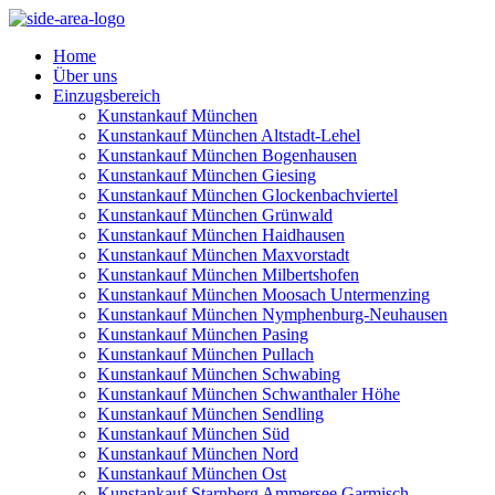
Home
Über uns
Einzugsbereich
Kunstankauf München
Kunstankauf München Altstadt-Lehel
Kunstankauf München Bogenhausen
Kunstankauf München Giesing
Kunstankauf München Glockenbachviertel
Kunstankauf München Grünwald
Kunstankauf München Haidhausen
Kunstankauf München Maxvorstadt
Kunstankauf München Milbertshofen
Kunstankauf München Moosach Untermenzing
Kunstankauf München Nymphenburg-Neuhausen
Kunstankauf München Pasing
Kunstankauf München Pullach
Kunstankauf München Schwabing
Kunstankauf München Schwanthaler Höhe
Kunstankauf München Sendling
Kunstankauf München Süd
Kunstankauf München Nord
Kunstankauf München Ost
Kunstankauf Starnberg Ammersee Garmisch