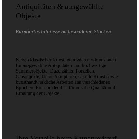
Antiquitäten & ausgewählte
Objekte
Kuratiertes Interesse an besonderen Stücken
Neben klassischer Kunst interessieren wir uns auch
für ausgewählte Antiquitäten und hochwertige
Sammlerobjekte. Dazu zählen Porzellan,
Glasobjekte, kleine Skulpturen, sakrale Kunst sowie
kunsthandwerkliche Arbeiten aus verschiedenen
Epochen. Entscheidend ist für uns die Qualität und
Erhaltung der Objekte.
Ihre Vorteile beim Kunstverkauf