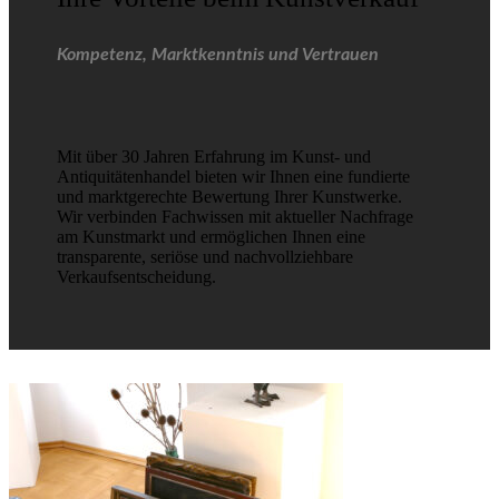
Kompetenz, Marktkenntnis und Vertrauen
Mit über 30 Jahren Erfahrung im Kunst- und
Antiquitätenhandel bieten wir Ihnen eine fundierte
und marktgerechte Bewertung Ihrer Kunstwerke.
Wir verbinden Fachwissen mit aktueller Nachfrage
am Kunstmarkt und ermöglichen Ihnen eine
transparente, seriöse und nachvollziehbare
Verkaufsentscheidung.