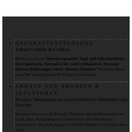
HAUSHALTSAUFLÖSUNG
Ankauf Gemälde & Grafiken
Handelt es sich um
Altmeistergemälde, Jagd- und Schlachtenbilder,
Barockportraits, Tiermaler, Akt- und Erotikmalerei, Abstrakte
Malerei, Radierungen, Stiche, Skizzen, Ölstudien
? Wir helfen Ihnen
gerne Ihre Kunstgegenstände richtig einzuschätzen.
ANKAUF VON BRONZEN &
SKULPTUREN
Bronzen, Skulputuren aus unterschiedlichen Materialien und
Epochen
Wir interessieren uns für Bronzen, Plastiken, sakrale Kunstwerke wie
Engel, Putti, Heiligenfiguren, Tierplastiken, Akt- Erotikkunst,
Schnitzereien. In welche Kategorie fällt Ihre Skulptur? Wir helfen Ihnen
weiter.