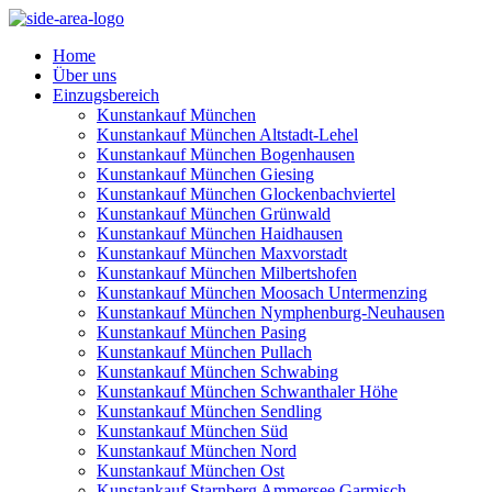
Home
Über uns
Einzugsbereich
Kunstankauf München
Kunstankauf München Altstadt-Lehel
Kunstankauf München Bogenhausen
Kunstankauf München Giesing
Kunstankauf München Glockenbachviertel
Kunstankauf München Grünwald
Kunstankauf München Haidhausen
Kunstankauf München Maxvorstadt
Kunstankauf München Milbertshofen
Kunstankauf München Moosach Untermenzing
Kunstankauf München Nymphenburg-Neuhausen
Kunstankauf München Pasing
Kunstankauf München Pullach
Kunstankauf München Schwabing
Kunstankauf München Schwanthaler Höhe
Kunstankauf München Sendling
Kunstankauf München Süd
Kunstankauf München Nord
Kunstankauf München Ost
Kunstankauf Starnberg Ammersee Garmisch