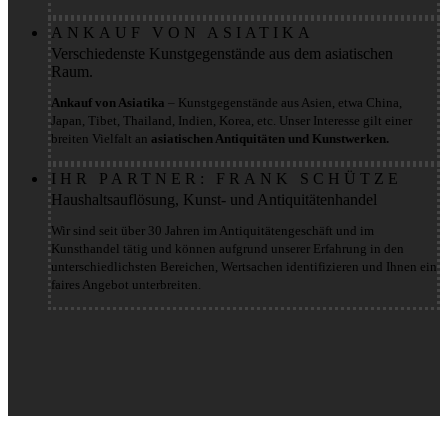
ANKAUF VON ASIATIKA
Verschiedenste Kunstgegenstände aus dem asiatischen
Raum.
Ankauf von Asiatika
– Kunstgegenstände aus Asien, etwa China,
Japan, Tibet, Thailand, Indien, Korea, etc. Unser Interesse gilt einer
breiten Vielfalt an
asiatischen Antiquitäten und Kunstwerken.
IHR PARTNER: FRANK SCHÜTZE
Haushaltsauflösung, Kunst- und Antiquitätenhandel
Wir sind seit über 30 Jahren im Antiquitätengeschäft und im
Kunsthandel tätig und können aufgrund unserer Erfahrung in den
unterschiedlichsten Bereichen, Wertsachen identifizieren und Ihnen ein
faires Angebot unterbreiten.