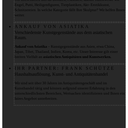
Engel, Putti, Heiligenfiguren, Tierplastiken, Akt- Erotikkunst,
Schnitzereien. In welche Kategorie fällt Ihre Skulptur? Wir helfen Ihnen
weiter.
ANKAUF VON ASIATIKA
Verschiedenste Kunstgegenstände aus dem asiatischen
Raum.
Ankauf von Asiatika
– Kunstgegenstände aus Asien, etwa China,
Japan, Tibet, Thailand, Indien, Korea, etc. Unser Interesse gilt einer
breiten Vielfalt an
asiatischen Antiquitäten und Kunstwerken.
IHR PARTNER: FRANK SCHÜTZE
Haushaltsauflösung, Kunst- und Antiquitätenhandel
Wir sind seit über 30 Jahren im Antiquitätengeschäft und im
Kunsthandel tätig und können aufgrund unserer Erfahrung in den
unterschiedlichsten Bereichen, Wertsachen identifizieren und Ihnen ein
faires Angebot unterbreiten.