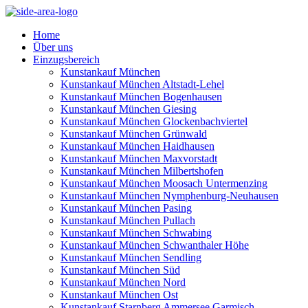
Home
Über uns
Einzugsbereich
Kunstankauf München
Kunstankauf München Altstadt-Lehel
Kunstankauf München Bogenhausen
Kunstankauf München Giesing
Kunstankauf München Glockenbachviertel
Kunstankauf München Grünwald
Kunstankauf München Haidhausen
Kunstankauf München Maxvorstadt
Kunstankauf München Milbertshofen
Kunstankauf München Moosach Untermenzing
Kunstankauf München Nymphenburg-Neuhausen
Kunstankauf München Pasing
Kunstankauf München Pullach
Kunstankauf München Schwabing
Kunstankauf München Schwanthaler Höhe
Kunstankauf München Sendling
Kunstankauf München Süd
Kunstankauf München Nord
Kunstankauf München Ost
Kunstankauf Starnberg Ammersee Garmisch