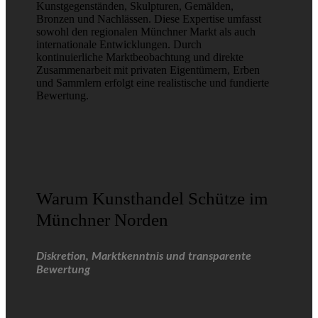
Kunstgegenständen, Skulpturen, Gemälden,
Bronzen und Nachlässen. Diese Expertise umfasst
sowohl den regionalen Münchner Markt als auch
internationale Entwicklungen. Durch
kontinuierliche Marktbeobachtung und direkte
Zusammenarbeit mit privaten Eigentümern, Erben
und Sammlern erfolgt eine realistische und fundierte
Bewertung.
Warum Kunsthandel Schütze im
Münchner Norden
Diskretion, Marktkenntnis und transparente
Bewertung