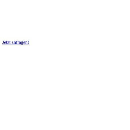
unterschiedliche Kunstbestände – von einfachen
Nachlässen bis hin zu hochwertigen Einzelwerken aus
privaten Sammlungen.
Jetzt anfragen!