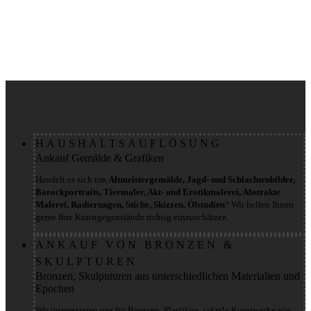
HAUSHALTSAUFLÖSUNG
Ankauf Gemälde & Grafiken
Handelt es sich um
Altmeistergemälde, Jagd- und Schlachtenbilder,
Barockportraits, Tiermaler, Akt- und Erotikmalerei, Abstrakte
Malerei, Radierungen, Stiche, Skizzen, Ölstudien
? Wir helfen Ihnen
gerne Ihre Kunstgegenstände richtig einzuschätzen.
ANKAUF VON BRONZEN &
SKULPTUREN
Bronzen, Skulputuren aus unterschiedlichen Materialien und
Epochen
Wir interessieren uns für Bronzen, Plastiken, sakrale Kunstwerke wie