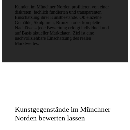
Kunden im Münchner Norden profitieren von einer
diskreten, fachlich fundierten und transparenten
Einschätzung ihrer Kunstbestände. Ob einzelne
Gemälde, Skulpturen, Bronzen oder komplette
Nachlässe – jede Bewertung erfolgt individuell und
auf Basis aktueller Marktdaten. Ziel ist eine
nachvollziehbare Einschätzung des realen
Marktwertes.
Kunstgegenstände im Münchner
Norden bewerten lassen