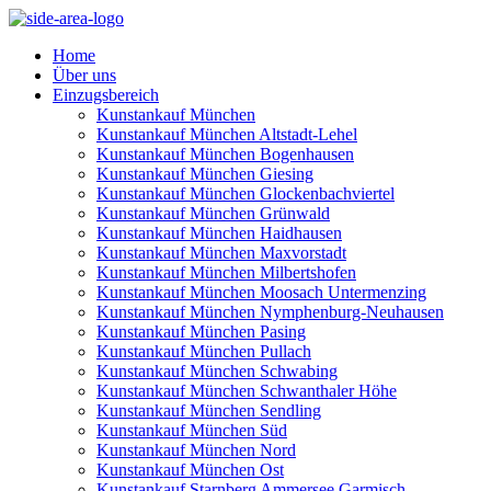
Home
Über uns
Einzugsbereich
Kunstankauf München
Kunstankauf München Altstadt-Lehel
Kunstankauf München Bogenhausen
Kunstankauf München Giesing
Kunstankauf München Glockenbachviertel
Kunstankauf München Grünwald
Kunstankauf München Haidhausen
Kunstankauf München Maxvorstadt
Kunstankauf München Milbertshofen
Kunstankauf München Moosach Untermenzing
Kunstankauf München Nymphenburg-Neuhausen
Kunstankauf München Pasing
Kunstankauf München Pullach
Kunstankauf München Schwabing
Kunstankauf München Schwanthaler Höhe
Kunstankauf München Sendling
Kunstankauf München Süd
Kunstankauf München Nord
Kunstankauf München Ost
Kunstankauf Starnberg Ammersee Garmisch