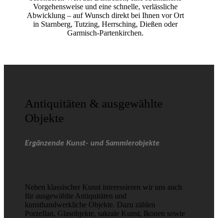
Vorgehensweise und eine schnelle, verlässliche
Abwicklung – auf Wunsch direkt bei Ihnen vor Ort
in Starnberg, Tutzing, Herrsching, Dießen oder
Garmisch-Partenkirchen.
Antiquitäten & ausgewählte
Objekte
Ergänzende Kunst- und Sammlerobjekte
Neben klassischer Kunst interessieren wir uns auch
für ausgewählte Antiquitäten und
kunsthandwerkliche Objekte. Dazu zählen
Porzellan, Glasobjekte, sakrale Kunst, Ikonen sowie