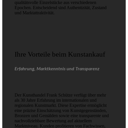
qualitätsvolle Einzelstücke aus verschiedenen
Epochen. Entscheidend sind Authentizität, Zustand
und Marktattraktivität.
Ihre Vorteile beim Kunstankauf
Erfahrung, Marktkenntnis und Transparenz
Der Kunsthandel Frank Schütze verfügt über mehr
als 30 Jahre Erfahrung im internationalen und
regionalen Kunstmarkt. Diese Expertise ermöglicht
eine präzise Einschätzung von Kunstgegenständen,
Bronzen und Gemälden sowie eine transparente und
nachvollziehbare Bewertung auf aktuellem
Marktniveau. Kunden profitieren von Fachwissen,