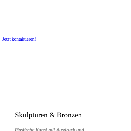
Jedes Kunstwerk wird individuell bewertet – unter
Berücksichtigung von Herkunft, Erhaltungszustand,
künstlerischer Qualität und aktueller Nachfrage am
Kunstmarkt.
Jetzt kontaktieren!
Skulpturen & Bronzen
Plastische Kunst mit Ausdruck und