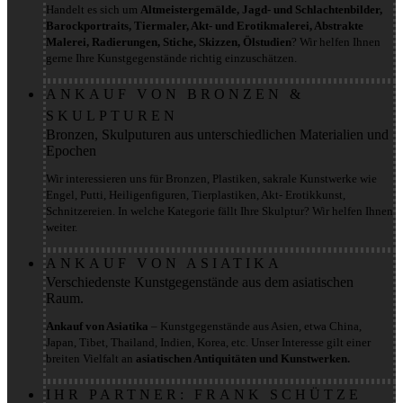
Handelt es sich um
Altmeistergemälde, Jagd- und Schlachtenbilder,
Barockportraits, Tiermaler, Akt- und Erotikmalerei, Abstrakte
Malerei, Radierungen, Stiche, Skizzen, Ölstudien
? Wir helfen Ihnen
gerne Ihre Kunstgegenstände richtig einzuschätzen.
ANKAUF VON BRONZEN &
SKULPTUREN
Bronzen, Skulputuren aus unterschiedlichen Materialien und
Epochen
Wir interessieren uns für Bronzen, Plastiken, sakrale Kunstwerke wie
Engel, Putti, Heiligenfiguren, Tierplastiken, Akt- Erotikkunst,
Schnitzereien. In welche Kategorie fällt Ihre Skulptur? Wir helfen Ihnen
weiter.
ANKAUF VON ASIATIKA
Verschiedenste Kunstgegenstände aus dem asiatischen
Raum.
Ankauf von Asiatika
– Kunstgegenstände aus Asien, etwa China,
Japan, Tibet, Thailand, Indien, Korea, etc. Unser Interesse gilt einer
breiten Vielfalt an
asiatischen Antiquitäten und Kunstwerken.
IHR PARTNER: FRANK SCHÜTZE