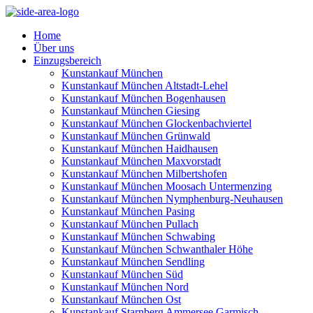
Home
Über uns
Einzugsbereich
Kunstankauf München
Kunstankauf München Altstadt-Lehel
Kunstankauf München Bogenhausen
Kunstankauf München Giesing
Kunstankauf München Glockenbachviertel
Kunstankauf München Grünwald
Kunstankauf München Haidhausen
Kunstankauf München Maxvorstadt
Kunstankauf München Milbertshofen
Kunstankauf München Moosach Untermenzing
Kunstankauf München Nymphenburg-Neuhausen
Kunstankauf München Pasing
Kunstankauf München Pullach
Kunstankauf München Schwabing
Kunstankauf München Schwanthaler Höhe
Kunstankauf München Sendling
Kunstankauf München Süd
Kunstankauf München Nord
Kunstankauf München Ost
Kunstankauf Starnberg Ammersee Garmisch