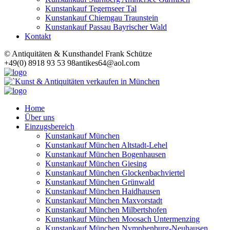
Kunstankauf Tegernseer Tal
Kunstankauf Chiemgau Traunstein
Kunstankauf Passau Bayrischer Wald
Kontakt
© Antiquitäten & Kunsthandel Frank Schütze
+49(0) 8918 93 53 98
antikes64@aol.com
Home
Über uns
Einzugsbereich
Kunstankauf München
Kunstankauf München Altstadt-Lehel
Kunstankauf München Bogenhausen
Kunstankauf München Giesing
Kunstankauf München Glockenbachviertel
Kunstankauf München Grünwald
Kunstankauf München Haidhausen
Kunstankauf München Maxvorstadt
Kunstankauf München Milbertshofen
Kunstankauf München Moosach Untermenzing
Kunstankauf München Nymphenburg-Neuhausen