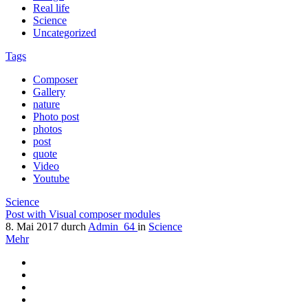
Real life
Science
Uncategorized
Tags
Composer
Gallery
nature
Photo post
photos
post
quote
Video
Youtube
Science
Post with Visual composer modules
8. Mai 2017
durch
Admin_64
in
Science
Mehr