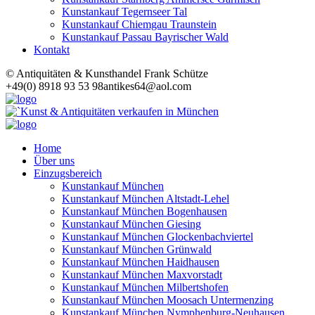
Kunstankauf Tegernseer Tal
Kunstankauf Chiemgau Traunstein
Kunstankauf Passau Bayrischer Wald
Kontakt
© Antiquitäten & Kunsthandel Frank Schütze
+49(0) 8918 93 53 98
antikes64@aol.com
Home
Über uns
Einzugsbereich
Kunstankauf München
Kunstankauf München Altstadt-Lehel
Kunstankauf München Bogenhausen
Kunstankauf München Giesing
Kunstankauf München Glockenbachviertel
Kunstankauf München Grünwald
Kunstankauf München Haidhausen
Kunstankauf München Maxvorstadt
Kunstankauf München Milbertshofen
Kunstankauf München Moosach Untermenzing
Kunstankauf München Nymphenburg-Neuhausen