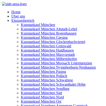
Home
Über uns
Einzugsbereich
Kunstankauf München
Kunstankauf München Altstadt-Lehel
Kunstankauf München Bogenhausen
Kunstankauf München Giesing
Kunstankauf München Glockenbachviertel
Kunstankauf München Grünwald
Kunstankauf München Haidhausen
Kunstankauf München Maxvorstadt
Kunstankauf München Milbertshofen
Kunstankauf München Moosach Untermenzing
Kunstankauf München Nymphenburg-Neuhausen
Kunstankauf München Pasing
Kunstankauf München Pullach
Kunstankauf München Schwabing
Kunstankauf München Schwanthaler Höhe
Kunstankauf München Sendling
Kunstankauf München Süd
Kunstankauf München Nord
Kunstankauf München Ost
Kunstankauf Starnberg Ammersee Garmisch