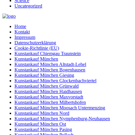
Science
Uncategorized
Home
Kontakt
Impressum
Datenschutzerklärung
Cookie-Richtlinie (EU)
Kunstankauf Chiemgau Traunstein
Kunstankauf München
Kunstankauf München Altstadt-Lehel
Kunstankauf München Bogenhausen
Kunstankauf München Giesing
Kunstankauf München Glockenbachviertel
Kunstankauf München Grünwald
Kunstankauf München Haidhausen
Kunstankauf München Maxvorstadt
Kunstankauf München Milbertshofen
Kunstankauf München Moosach Untermenzing
Kunstankauf München Nord
Kunstankauf München Nymphenburg-Neuhausen
Kunstankauf München Ost
Kunstankauf München Pasing
Kunstankauf München Pullach