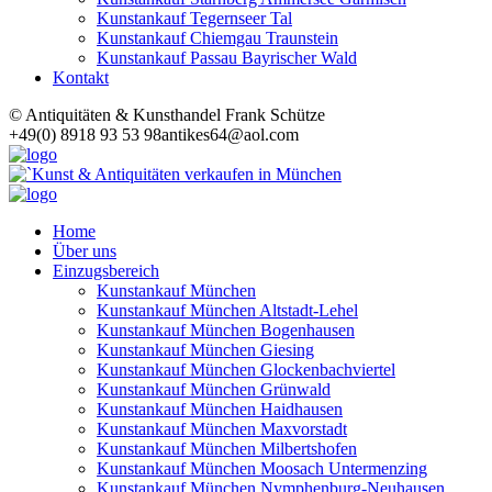
Kunstankauf Tegernseer Tal
Kunstankauf Chiemgau Traunstein
Kunstankauf Passau Bayrischer Wald
Kontakt
© Antiquitäten & Kunsthandel Frank Schütze
+49(0) 8918 93 53 98
antikes64@aol.com
Home
Über uns
Einzugsbereich
Kunstankauf München
Kunstankauf München Altstadt-Lehel
Kunstankauf München Bogenhausen
Kunstankauf München Giesing
Kunstankauf München Glockenbachviertel
Kunstankauf München Grünwald
Kunstankauf München Haidhausen
Kunstankauf München Maxvorstadt
Kunstankauf München Milbertshofen
Kunstankauf München Moosach Untermenzing
Kunstankauf München Nymphenburg-Neuhausen