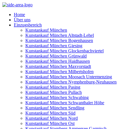
Home
Über uns
Einzugsbereich
Kunstankauf München
Kunstankauf München Altstadt-Lehel
Kunstankauf München Bogenhausen
Kunstankauf München Giesing
Kunstankauf München Glockenbachviertel
Kunstankauf München Grünwald
Kunstankauf München Haidhausen
Kunstankauf München Maxvorstadt
Kunstankauf München Milbertshofen
Kunstankauf München Moosach Untermenzing
Kunstankauf München Nymphenburg-Neuhausen
Kunstankauf München Pasing
Kunstankauf München Pullach
Kunstankauf München Schwabing
Kunstankauf München Schwanthaler Höhe
Kunstankauf München Sendling
Kunstankauf München Süd
Kunstankauf München Nord
Kunstankauf München Ost
Kunstankauf Starnberg Ammersee Garmisch