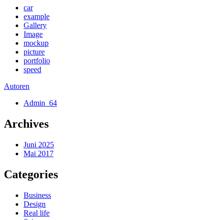
car
example
Gallery
Image
mockup
picture
portfolio
speed
Autoren
Admin_64
Archives
Juni 2025
Mai 2017
Categories
Business
Design
Real life