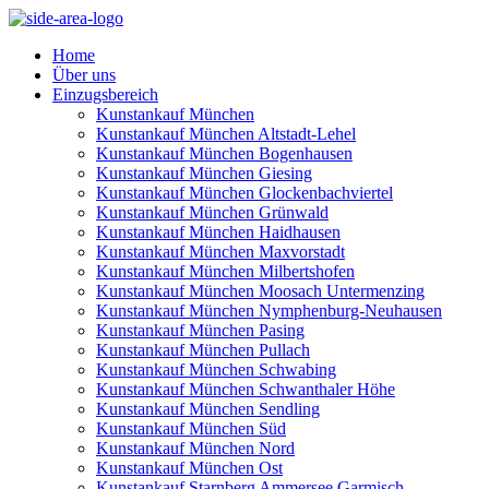
Home
Über uns
Einzugsbereich
Kunstankauf München
Kunstankauf München Altstadt-Lehel
Kunstankauf München Bogenhausen
Kunstankauf München Giesing
Kunstankauf München Glockenbachviertel
Kunstankauf München Grünwald
Kunstankauf München Haidhausen
Kunstankauf München Maxvorstadt
Kunstankauf München Milbertshofen
Kunstankauf München Moosach Untermenzing
Kunstankauf München Nymphenburg-Neuhausen
Kunstankauf München Pasing
Kunstankauf München Pullach
Kunstankauf München Schwabing
Kunstankauf München Schwanthaler Höhe
Kunstankauf München Sendling
Kunstankauf München Süd
Kunstankauf München Nord
Kunstankauf München Ost
Kunstankauf Starnberg Ammersee Garmisch