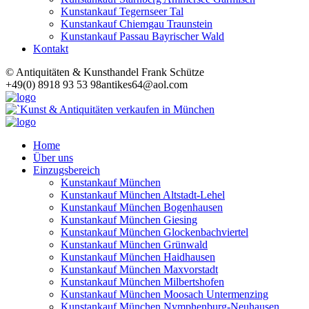
Kunstankauf Tegernseer Tal
Kunstankauf Chiemgau Traunstein
Kunstankauf Passau Bayrischer Wald
Kontakt
© Antiquitäten & Kunsthandel Frank Schütze
+49(0) 8918 93 53 98
antikes64@aol.com
Home
Über uns
Einzugsbereich
Kunstankauf München
Kunstankauf München Altstadt-Lehel
Kunstankauf München Bogenhausen
Kunstankauf München Giesing
Kunstankauf München Glockenbachviertel
Kunstankauf München Grünwald
Kunstankauf München Haidhausen
Kunstankauf München Maxvorstadt
Kunstankauf München Milbertshofen
Kunstankauf München Moosach Untermenzing
Kunstankauf München Nymphenburg-Neuhausen