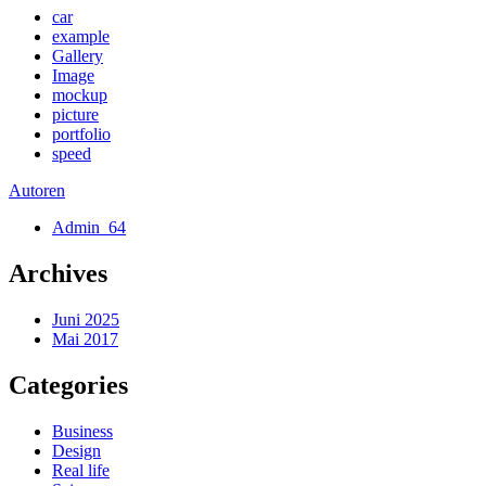
car
example
Gallery
Image
mockup
picture
portfolio
speed
Autoren
Admin_64
Archives
Juni 2025
Mai 2017
Categories
Business
Design
Real life