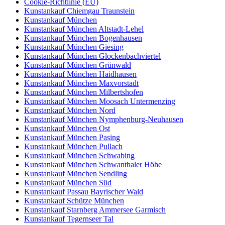
Cookie-Richtlinie (EU)
Kunstankauf Chiemgau Traunstein
Kunstankauf München
Kunstankauf München Altstadt-Lehel
Kunstankauf München Bogenhausen
Kunstankauf München Giesing
Kunstankauf München Glockenbachviertel
Kunstankauf München Grünwald
Kunstankauf München Haidhausen
Kunstankauf München Maxvorstadt
Kunstankauf München Milbertshofen
Kunstankauf München Moosach Untermenzing
Kunstankauf München Nord
Kunstankauf München Nymphenburg-Neuhausen
Kunstankauf München Ost
Kunstankauf München Pasing
Kunstankauf München Pullach
Kunstankauf München Schwabing
Kunstankauf München Schwanthaler Höhe
Kunstankauf München Sendling
Kunstankauf München Süd
Kunstankauf Passau Bayrischer Wald
Kunstankauf Schütze München
Kunstankauf Starnberg Ammersee Garmisch
Kunstankauf Tegernseer Tal