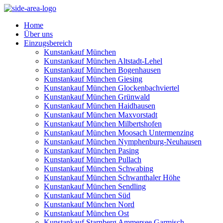
Home
Über uns
Einzugsbereich
Kunstankauf München
Kunstankauf München Altstadt-Lehel
Kunstankauf München Bogenhausen
Kunstankauf München Giesing
Kunstankauf München Glockenbachviertel
Kunstankauf München Grünwald
Kunstankauf München Haidhausen
Kunstankauf München Maxvorstadt
Kunstankauf München Milbertshofen
Kunstankauf München Moosach Untermenzing
Kunstankauf München Nymphenburg-Neuhausen
Kunstankauf München Pasing
Kunstankauf München Pullach
Kunstankauf München Schwabing
Kunstankauf München Schwanthaler Höhe
Kunstankauf München Sendling
Kunstankauf München Süd
Kunstankauf München Nord
Kunstankauf München Ost
Kunstankauf Starnberg Ammersee Garmisch