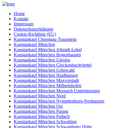
Home
Kontakt
Impressum
Datenschutzerklärung
Cookie-Richtlinie (EU)
Kunstankauf Chiemgau Traunstein
Kunstankauf München
Kunstankauf München Altstadt-Lehel
Kunstankauf München Bogenhausen
Kunstankauf München Giesing
Kunstankauf München Glockenbachviertel
Kunstankauf München Grünwald
Kunstankauf München Haidhausen
Kunstankauf München Maxvorstadt
Kunstankauf München Milbertshofen
Kunstankauf München Moosach Untermenzing
Kunstankauf München Nord
Kunstankauf München Nymphenburg-Neuhausen
Kunstankauf München Ost
Kunstankauf München Pasing
Kunstankauf München Pullach
Kunstankauf München Schwabing
Kunstankauf München Schwanthaler Höhe