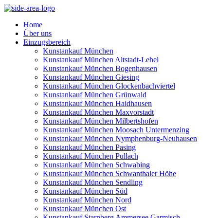
Home
Über uns
Einzugsbereich
Kunstankauf München
Kunstankauf München Altstadt-Lehel
Kunstankauf München Bogenhausen
Kunstankauf München Giesing
Kunstankauf München Glockenbachviertel
Kunstankauf München Grünwald
Kunstankauf München Haidhausen
Kunstankauf München Maxvorstadt
Kunstankauf München Milbertshofen
Kunstankauf München Moosach Untermenzing
Kunstankauf München Nymphenburg-Neuhausen
Kunstankauf München Pasing
Kunstankauf München Pullach
Kunstankauf München Schwabing
Kunstankauf München Schwanthaler Höhe
Kunstankauf München Sendling
Kunstankauf München Süd
Kunstankauf München Nord
Kunstankauf München Ost
Kunstankauf Starnberg Ammersee Garmisch