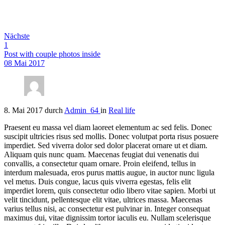
Nächste
1
Post with couple photos inside
08 Mai 2017
8. Mai 2017
durch
Admin_64
in
Real life
Praesent eu massa vel diam laoreet elementum ac sed felis. Donec
suscipit ultricies risus sed mollis. Donec volutpat porta risus posuere
imperdiet. Sed viverra dolor sed dolor placerat ornare ut et diam.
Aliquam quis nunc quam. Maecenas feugiat dui venenatis dui
convallis, a consectetur quam ornare. Proin eleifend, tellus in
interdum malesuada, eros purus mattis augue, in auctor nunc ligula
vel metus. Duis congue, lacus quis viverra egestas, felis elit
imperdiet lorem, quis consectetur odio libero vitae sapien. Morbi ut
velit tincidunt, pellentesque elit vitae, ultrices massa. Maecenas
varius tellus nisi, ac consectetur est pulvinar in. Integer consequat
maximus dui, vitae dignissim tortor iaculis eu. Nullam scelerisque